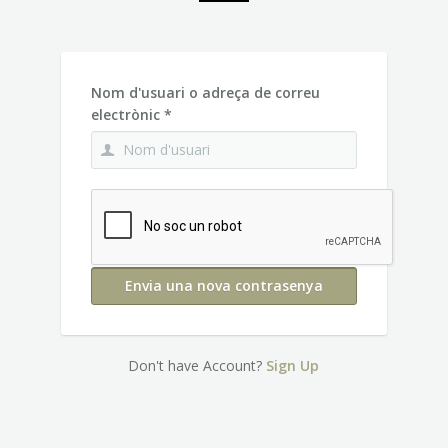
Informació i horaris
Com arribar-hi
Nom d'usuari o adreça de correu
electrònic
*
Don't have Account?
Sign Up