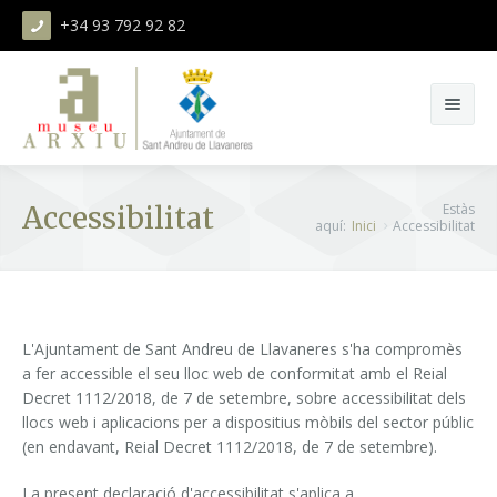
+34 93 792 92 82
Cerca
Accessibilitat
Estàs
aquí:
Inici
Accessibilitat
El museu
Col·leccions
El museu
L'Ajuntament de Sant Andreu de Llavaneres s'ha compromès
a fer accessible el seu lloc web de conformitat amb el Reial
Exposicions
Història del museu
Objectes etnogràfics
Decret 1112/2018, de 7 de setembre, sobre accessibilitat dels
llocs web i aplicacions per a dispositius mòbils del sector públic
Activitats
L'edifici de Can Caralt
Imatge i so
(en endavant, Reial Decret 1112/2018, de 7 de setembre).
Educació
Col·lecció d'art
La present declaració d'accessibilitat s'aplica a