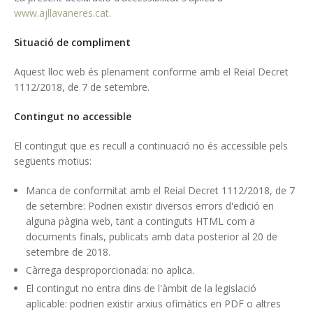
www.ajllavaneres.cat.
Publicacions
Situació de compliment
Informació
Aquest lloc web és plenament conforme amb el Reial Decret
Informació i horaris
1112/2018, de 7 de setembre.
Com arribar-hi
Contingut no accessible
El contingut que es recull a continuació no és accessible pels
següents motius:
Manca de conformitat amb el Reial Decret 1112/2018, de 7
de setembre: Podrien existir diversos errors d'edició en
alguna pàgina web, tant a continguts HTML com a
documents finals, publicats amb data posterior al 20 de
setembre de 2018.
Càrrega desproporcionada: no aplica.
El contingut no entra dins de l'àmbit de la legislació
aplicable: podrien existir arxius ofimàtics en PDF o altres