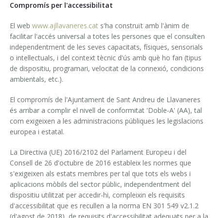
Compromís per l'accessibilitat
El web
www.ajllavaneres.cat
s'ha construït amb l'ànim de
facilitar l'accés universal a totes les persones que el consulten
independentment de les seves capacitats, físiques, sensorials
o intel·lectuals, i del context tècnic d'ús amb què ho fan (tipus
de dispositiu, programari, velocitat de la connexió, condicions
ambientals, etc.).
El compromís de l'Ajuntament de Sant Andreu de Llavaneres
és arribar a complir el nivell de conformitat 'Doble-A' (AA), tal
com exigeixen a les administracions públiques les legislacions
europea i estatal.
La Directiva (UE) 2016/2102 del Parlament Europeu i del
Consell de 26 d'octubre de 2016 estableix les normes que
s'exigeixen als estats membres per tal que tots els webs i
aplicacions mòbils del sector públic, independentment del
dispositiu utilitzat per accedir-hi, compleixin els requisits
d'accessibilitat que es recullen a la norma EN 301 549 v2.1.2
(d'agost de 2018), de requisits d'accessibilitat adequats per a la