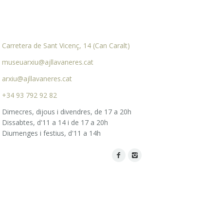
Carretera de Sant Vicenç, 14 (Can Caralt)
museuarxiu@ajllavaneres.cat
arxiu@ajllavaneres.cat
+34 93 792 92 82
Dimecres, dijous i divendres, de 17 a 20h
Dissabtes, d'11 a 14 i de 17 a 20h
Diumenges i festius, d'11 a 14h