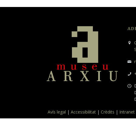
AD
C
D
D
Avís legal
|
Accessibilitat
|
Crèdits
|
Intranet