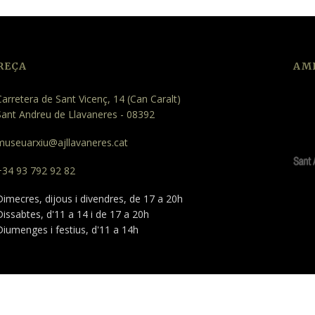
REÇA
AMB
arretera de Sant Vicenç, 14 (Can Caralt)
Sant Andreu de Llavaneres - 08392
museuarxiu@ajllavaneres.cat
+34 93 792 92 82
imecres, dijous i divendres, de 17 a 20h
issabtes, d'11 a 14 i de 17 a 20h
Diumenges i festius, d'11 a 14h