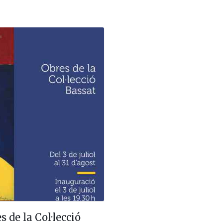
Informació i horaris
Com arribar-hi
 de la Col·lecció