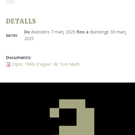
DETALLS
De
divendres 7 març 2025
fins a
diumenge 30 març
DATES:
2025
Documents
:
Díptic "Pells d'aigua" de Toni Martí