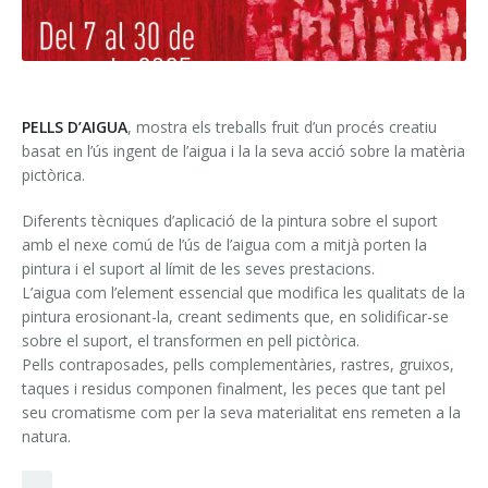
Publicacions
Informació
PELLS D’AIGUA
, mostra els treballs fruit d’un procés creatiu
Informació i horaris
basat en l’ús ingent de l’aigua i la la seva acció sobre la matèria
pictòrica.
Com arribar-hi
Diferents tècniques d’aplicació de la pintura sobre el suport
amb el nexe comú de l’ús de l’aigua com a mitjà porten la
pintura i el suport al límit de les seves prestacions.
L’aigua com l’element essencial que modifica les qualitats de la
pintura erosionant-la, creant sediments que, en solidificar-se
sobre el suport, el transformen en pell pictòrica.
Pells contraposades, pells complementàries, rastres, gruixos,
taques i residus componen finalment, les peces que tant pel
seu cromatisme com per la seva materialitat ens remeten a la
natura.