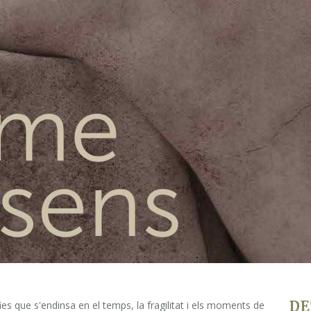
Informació i horaris
Com arribar-hi
DE
fies que s'endinsa en el temps, la fragilitat i els moments de