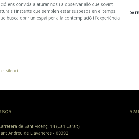
ció ens convida a aturar-nos i a observar allò que sovint
aturals i instants que semblen estar suspesos en el temps.
DATE
que busca obrir un espai per a la contemplació i l'experiència
el silenci
REÇA
AMB
arretera de Sant Vicenç, 14 (Can Caralt)
Sant Andreu de Llavaneres - 08392