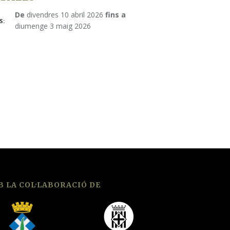
De
divendres 10 abril 2026
fins a
S:
diumenge 3 maig 2026
 LA COL·LABORACIÓ DE