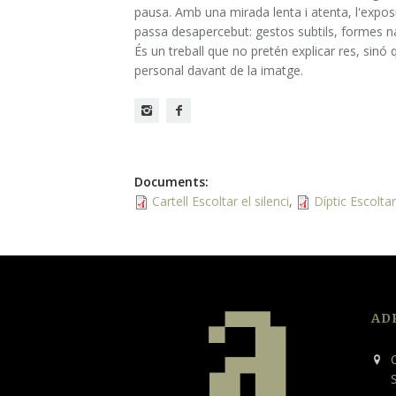
pausa. Amb una mirada lenta i atenta, l'exposi
passa desapercebut: gestos subtils, formes n
És un treball que no pretén explicar res, sinó 
personal davant de la imatge.
Documents
:
Cartell Escoltar el silenci
,
Díptic Escoltar 
AD
C